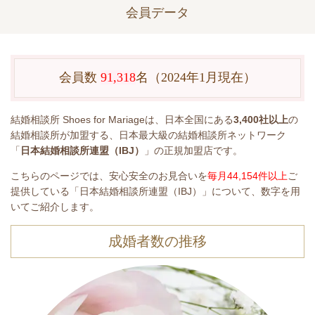
会員データ
会員数
91,318
名
（2024年1月現在）
結婚相談所 Shoes for Mariageは、日本全国にある
3,400
社以上
の
結婚相談所が加盟する、日本最大級の結婚相談所ネットワーク
「
日本結婚相談所連盟（IBJ）
」の正規加盟店です。
こちらのページでは、安心安全のお見合いを
毎月44,154件以上
ご
提供している
「日本結婚相談所
連盟
（IBJ）」について、数字を用
いてご紹介します。
成婚者数の推移