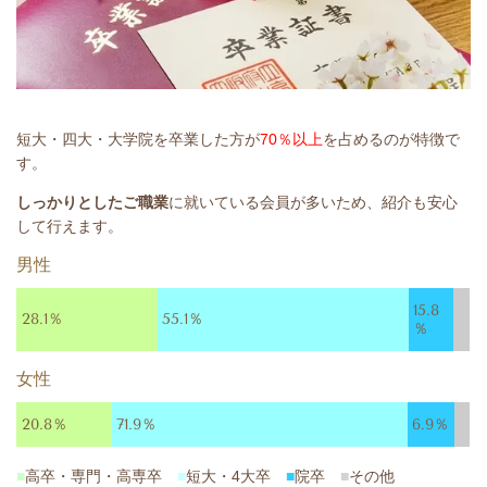
短大・四大・大学院を卒業した方が
70％以上
を占めるのが特徴で
す。
しっかりとしたご職業
に就いている会員が多いため、紹介も安心
して行えます。
男性
15.8
28.1％
55.1％
％
女性
20.8％
71.9％
6.9％
■
高卒・専門・高専卒
■
短大・4大卒
■
院卒
■
その他