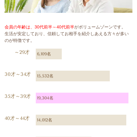
会員の年齢は、30代前半～40代前半
がボリュームゾーンです。
生活が安定しており、信頼してお相手を紹介しあえる方々が多い
のが特徴です。
～29才
6,109名
30才～34才
15,532名
35才～39才
19,304名
40才～44才
14,012名