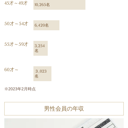
45才～49才
10,265名
50才～54才
6,420名
55才～59才
3,254
名
60才～
３,023
名
※2023年2月時点
男性会員の年収