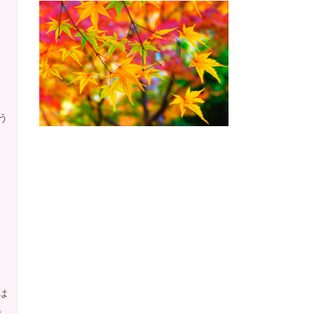
う
は
。